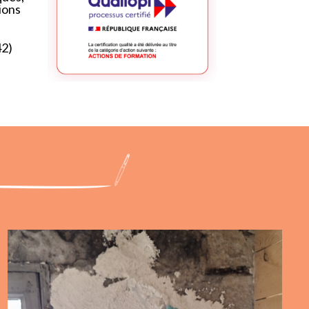
tions
42)