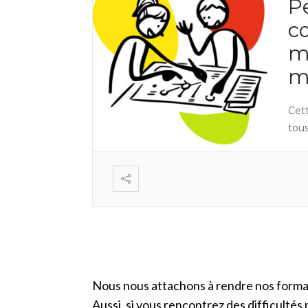
P
c
m
m
Cet
tous 
Nous nous attachons à rendre nos formati
Aussi, si vous rencontrez des difficultés