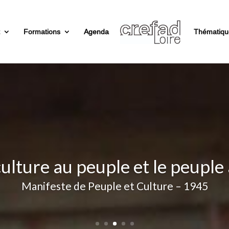
t
Formations
Agenda
Thématiqu
te pas d’homme libre, il existe
d’émancipation »
Miguel Benasayag