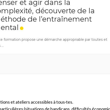
enser et agir dans la
omplexité, découverte de la
éthode de l’entraînement
ental
te formation propose une démarche appropriable par toutes et
...
ons et ateliers accessibles à tous·tes.
 particulières (situations de handicaps, difficultés économi