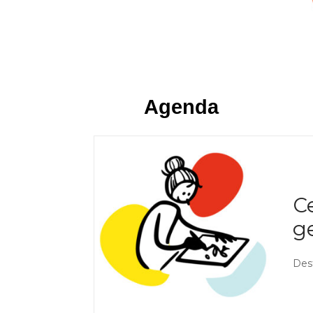
Agenda
Ce
ge
Dest