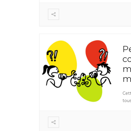
P
c
m
m
Cet
tous 