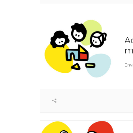
A
m
Envi