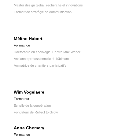
Master design global, recherche et innovations
Formatrice stratégie de communication
Méline Habert
Formatrice
Doctorante en sociologie, Centre Max Weber
Ancienne professionnelle du bâtiment
Animatrice de chantiers participatifs
Wim Vogelaere
Formateur
Echelle de la coopération
Fondateur de Reflect to Grow
Anna Chemery
Formatrice