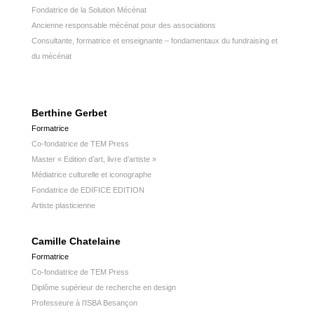
Fondatrice de la Solution Mécénat
Ancienne responsable mécénat pour des associations
Consultante, formatrice et enseignante – fondamentaux du fundraising et
du mécénat
Berthine Gerbet
Formatrice
Co-fondatrice de TEM Press
Master « Edition d’art, livre d’artiste »
Médiatrice culturelle et iconographe
Fondatrice de EDIFICE EDITION
Artiste plasticienne
Camille Chatelaine
Formatrice
Co-fondatrice de TEM Press
Diplôme supérieur de recherche en design
Professeure à l’ISBA Besançon